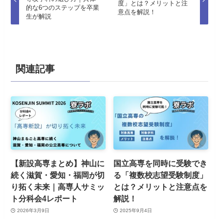
度」とは？メリットと注
的な6つのステップを卒業
意点を解説！
生が解説
関連記事
【新設高専まとめ】神山に
国立高専を同時に受験でき
続く滋賀・愛知・福岡が切
る「複数校志望受験制度」
り拓く未来｜高専人サミッ
とは？メリットと注意点を
ト分科会4レポート
解説！
2026年3月9日
2025年9月4日