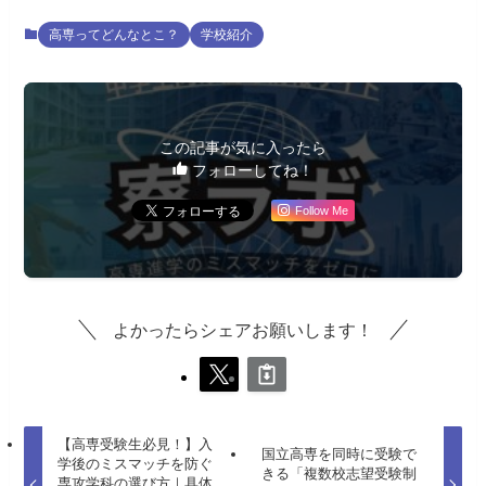
高専ってどんなとこ？
学校紹介
この記事が気に入ったら
フォローしてね！
Follow Me
よかったらシェアお願いします！
【高専受験生必見！】入
国立高専を同時に受験で
学後のミスマッチを防ぐ
きる「複数校志望受験制
専攻学科の選び方｜具体