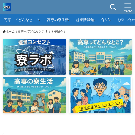
MENU
高専ってどんなとこ？
高専の寮生活
起業情報館
Q＆A
お問い合
ホーム
高専ってどんなとこ？
学校紹介