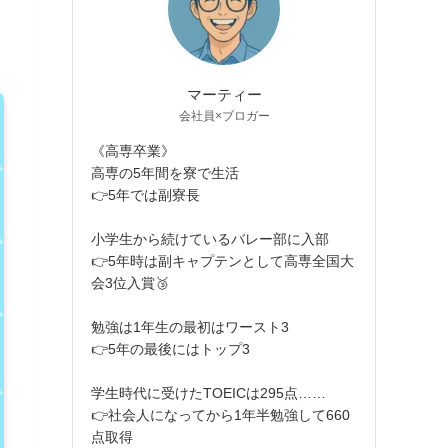
マーティー
会社員×ブロガー
《高専卒業》
高専の5年間を寮で生活
👉5年では副寮長
小学生から続けているバレー部に入部
👉5年時は副キャプテンとして高専全国大
会3位入賞🥉
勉強は1年生の最初はワースト3
👉5年の最後にはトップ3
学生時代に受けたTOEICは295点……
👉社会人になってから1年半勉強して660
点取得