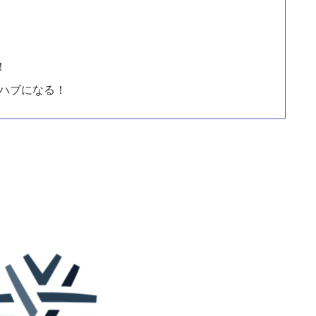
！
ぐハブになる！