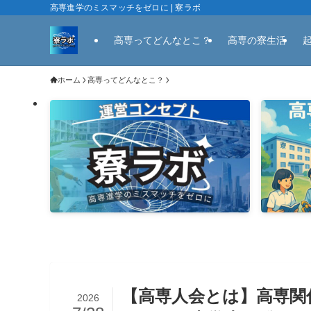
高専進学のミスマッチをゼロに | 寮ラボ
高専ってどんなとこ？
高専の寮生活
ホーム
高専ってどんなとこ？
【高専人会とは】高専関
2026