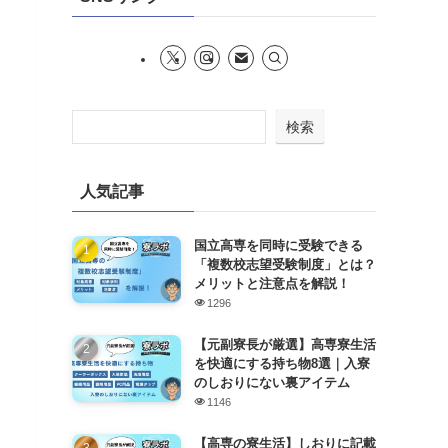
検索
人気記事
国立高専を同時に受験できる
「複数校志望受験制度」とは？
メリットと注意点を解説！
1296
【元副寮長が厳選】高専寮生活
を快適にする持ち物8選｜入寮
のしおりにない裏アイテム
1146
【高専の寮生活】しおりに記載