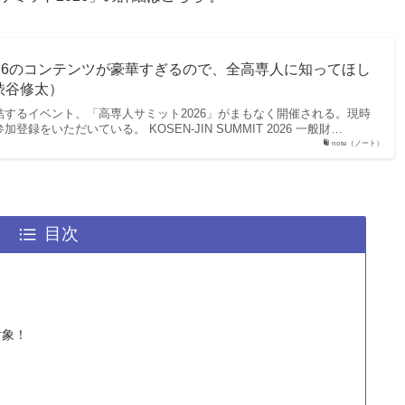
26のコンテンツが豪華すぎるので、全高専人に知ってほし
渋谷修太）
するイベント、「高専人サミット2026」がまもなく開催される。現時
録をいただいている。 KOSEN-JIN SUMMIT 2026 一般財…
note（ノート）
目次
対象！