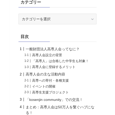
カテゴリー
カ
テ
ゴ
リ
目次
ー
一般財団法人高専人会ってなに？
高専人会設立の背景
「高専人」は合格した中学生も対象！
高専人会に登録するメリット
高専人会の主な活動内容
高専への寄付・各種支援
イベントの開催
高専生支援プロジェクト
「kosenjin community」での交流！
まとめ：高専人会は50万人を繋ぐハブにな
る！