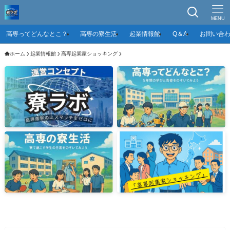
MENU
高専ってどんなとこ？
高専の寮生活
起業情報館
Q＆A
お問い合
ホーム
起業情報館
高専起業家ショッキング