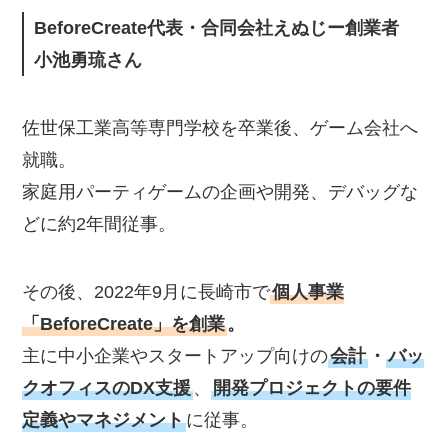
BeforeCreate代表・合同会社えぬじー創業者
小池勇琉さん
佐世保工業高等専門学校を卒業後、ゲーム会社へ
就職。
家庭用パーティゲームの企画や開発、デバッグな
どに約2年間従事。
その後、2022年9月に長崎市で
個人事業
「BeforeCreate」を創業
。
主に中小企業やスタートアップ向けの
会計
・
バッ
クオフィスのDX支援
、
開発プロジェクトの要件
定義やマネジメント
に従事。