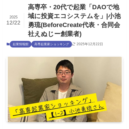
高専卒・20代で起業「DAOで地
域に投資エコシステムを」|小池
2025
12/22
勇琉(BeforeCreate代表・合同会
社えぬじー創業者)
2025年12月22日
起業情報館
高専起業家ショッキング