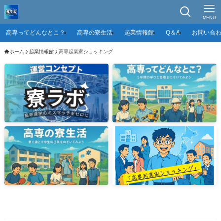
MENU
高専ってどんなとこ？
高専の寮生活
起業情報館
Q＆A
お問い合
ホーム
起業情報館
高専起業家ショッキング