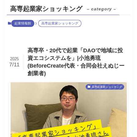
高専起業家ショッキング
– category –
起業情報館
高専起業家ショッキング
高専卒・20代で起業「DAOで地域に投
資エコシステムを」|小池勇琉
2025
7/11
(BeforeCreate代表・合同会社えぬじー
創業者)
高専起業家ショッキング