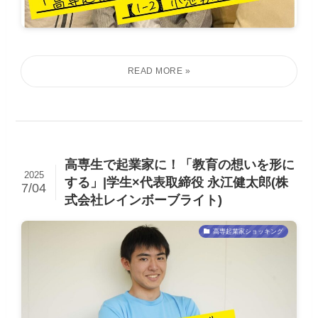
高専生で起業家に！「教育の想いを形に
2025
する」|学生×代表取締役 永江健太郎(株
7/04
式会社レインボーブライト)
高専起業家ショッキング